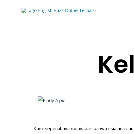
Lewati
ke
konten
Ke
Kami sepenuhnya menyadari bahwa usia anak-anak