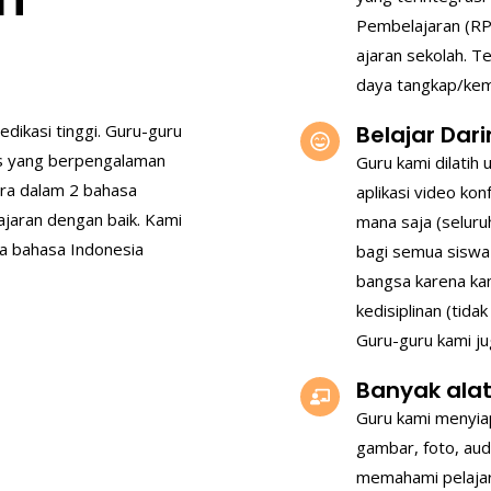
Pembelajaran (RPP
ajaran sekolah. T
daya tangkap/kem
dikasi tinggi. Guru-guru
Belajar Da
is yang berpengalaman
Guru kami dilatih
ara dalam 2 bahasa
aplikasi video ko
jaran dengan baik. Kami
mana saja (seluru
a bahasa Indonesia
bagi semua siswa
bangsa karena ka
kedisiplinan (tid
Guru-guru kami ju
Banyak ala
Guru kami menyiap
gambar, foto, au
memahami pelajar